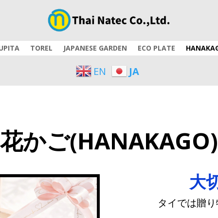
UPITA
TOREL
JAPANESE GARDEN
ECO PLATE
HANAKA
EN
JA
花かご(HANAKAGO)
大
タイでは贈り