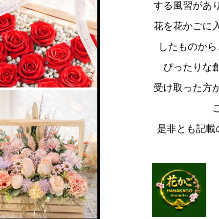
する風習があ
花を花かごに
したものから
ぴったりな
受け取った方
是非とも記載