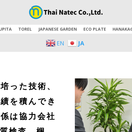
UPITA
TOREL
JAPANESE GARDEN
ECO PLATE
HANAKA
EN
JA
で培った技術、
実績を積んでき
関係は協力会社
質検査、梱